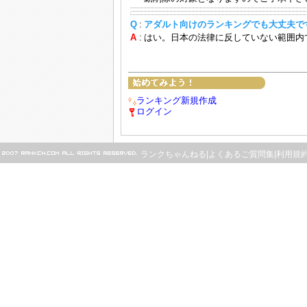
Q
:
アダルト向けのランキングでも大丈夫で
A
:
はい。日本の法律に反していない範囲内
ランキング新規作成
ログイン
ランクちゃんねる
|
よくあるご質問集
|
利用規