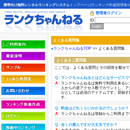
携帯向け無料レンタルランキングシステム
トップページ
|
ランキング作成
|
管理者
管理者ログイン
ID:
よくある質問集
●
ランクちゃんねるTOP
>> よくある質問集
よくあるご質問集
ここでは、よくある質問とその回答を載せて
Q
:
ランクちゃんねるとはどんなサービスで
A
:
ランクちゃんねるは無料で利用出来るレ
人からの逆アクセス数でカウントし、ア
ルとしては必須のアイテムです。登録す
す。
Q
:
料金はどれくらいかかるのでしょうか？
A
:
ランクちゃんねるは登録からご利用まで
Q
:
全くの素人ですが大丈夫ですか？