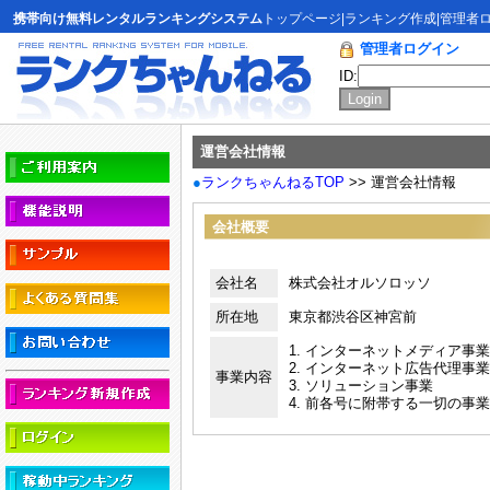
携帯向け無料レンタルランキングシステム
トップページ
|
ランキング作成
|
管理者
管理者ログイン
ID:
運営会社情報
●
ランクちゃんねるTOP
>> 運営会社情報
会社概要
会社名
株式会社オルソロッソ
所在地
東京都渋谷区神宮前
1. インターネットメディア事業
2. インターネット広告代理事業
事業内容
3. ソリューション事業
4. 前各号に附帯する一切の事業