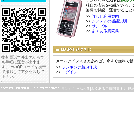
ランクちゃんねるは
携帯サ
独自の広告を掲載できる、
無料で開設・運営すること
>>
詳しい利用案内
>>
システムの機能説明
>>
サンプル
>>
よくある質問集
携帯電話で外出先からで
メールアドレスさえあれば、今すぐ無料で携
も手軽に運営が出来ま
す。上のQRコードを携帯
>>
ランキング新規作成
で撮影してアクセスして
>>
ログイン
下さい。
ランクちゃんねる
|
よくあるご質問集
|
利用規