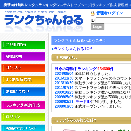
携帯向け無料レンタルランキングシステム
トップページ
|
ランキング作成
|
管理者
管理者ログイン
ID:
ランクちゃんねるへようこそ！
●
ランクちゃんねるTOP
只今の稼動中ランキング:
134600
件
2024/08/04
SSLに対応しました。
2016/11/30
スマートフォンからのINカウン
2013/10/30
稼動ランキング数が100000にな
2011/07/14
スマートフォン向けの表示タグ
2009/10/25
稼動ランキング数が10000にな
2009/05/05
稼動ランキング数が5000になり
2008/03/31
iモードID
に対応致しました。
2008/03/05
正式オープンいたしました。